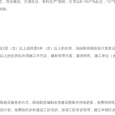
、符合规划、方便生活、有利生产”原则，引导以8~10户为起点，“小”
拆除。
设2层（含）以上或跨度6米（含）以上的住房，须由取得相应设计资质
以上的住房应办理施工许可证。建材管理方面，建房村民、施工单位（乡
取购买服务的方式，因地制宜编制农房建设图集并持续更新，免费供村民建
培训计划，免费组织乡村建设工匠培训，加强工匠培训管理；建立本辖区