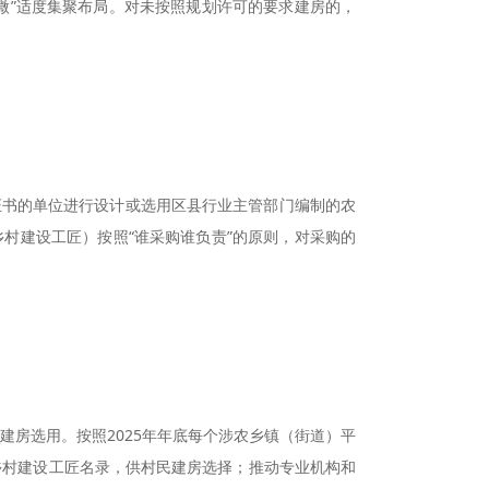
“微”适度集聚布局。对未按照规划许可的要求建房的，
证书的单位进行设计或选用区县行业主管部门编制的农
村建设工匠）按照“谁采购谁负责”的原则，对采购的
房选用。按照2025年年底每个涉农乡镇（街道）平
乡村建设工匠名录，供村民建房选择；推动专业机构和